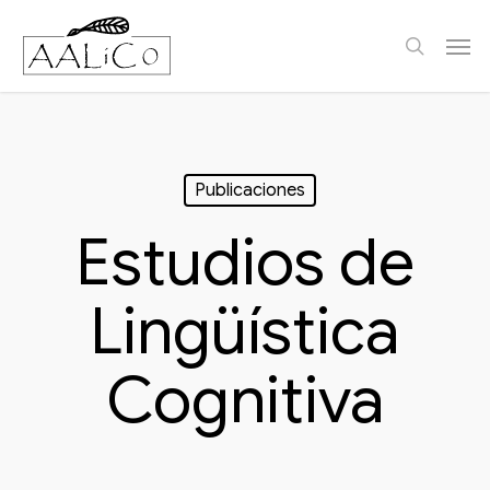
Skip
Men
to
search
main
content
Publicaciones
Estudios de
Lingüística
Cognitiva