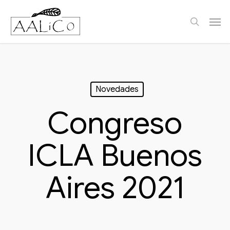
Skip
Men
to
search
main
content
Novedades
Congreso
ICLA Buenos
Aires 2021